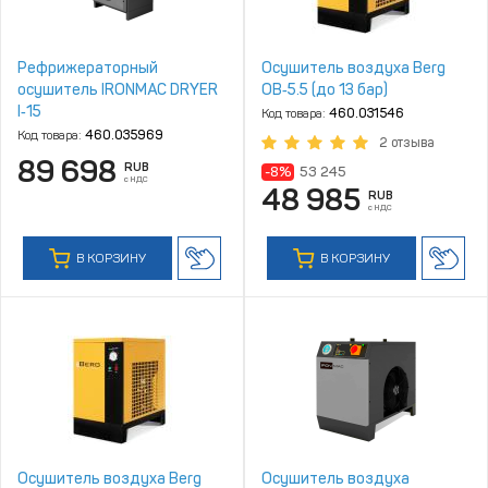
Рефрижераторный
Осушитель воздуха Berg
осушитель IRONMAC DRYER
ОВ‑5.5 (до 13 бар)
I‑15
Код товара:
460.031546
Код товара:
460.035969
2 отзыва
89 698
RUB
-8%
53 245
с НДС
48 985
RUB
с НДС
В КОРЗИНУ
В КОРЗИНУ
Осушитель воздуха Berg
Осушитель воздуха