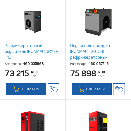
Рефрижераторный
Осушитель воздуха
осушитель IRONMAC DRYER
IRONMAC I‑20 DIGI
I‑10
рефрижераторный
Код товара:
460.035968
Код товара:
460.067343
73 215
75 898
RUB
RUB
с НДС
с НДС
В КОРЗИНУ
В КОРЗИНУ