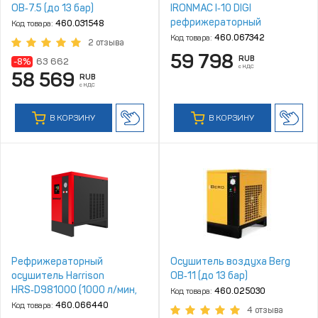
ОВ‑7.5 (до 13 бар)
IRONMAC I‑10 DIGI
рефрижераторный
Код товара:
460.031548
Код товара:
460.067342
2 отзыва
59 798
RUB
-8%
63 662
с НДС
58 569
RUB
с НДС
В КОРЗИНУ
В КОРЗИНУ
Рефрижераторный
Осушитель воздуха Berg
осушитель Harrison
ОВ‑11 (до 13 бар)
HRS‑D981000 (1000 л/мин,
Код товара:
460.025030
4‑10 бар)
Код товара:
460.066440
4 отзыва