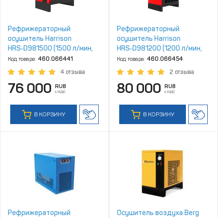
Рефрижераторный
Рефрижераторный
осушитель Harrison
осушитель Harrison
HRS‑D981500 (1500 л/мин,
HRS‑D981200 (1200 л/мин,
4‑10 бар)
4‑16 бар)
Код товара:
460.066441
Код товара:
460.066454
4 отзыва
2 отзыва
76 000
80 000
RUB
RUB
с НДС
с НДС
В КОРЗИНУ
В КОРЗИНУ
Рефрижераторный
Осушитель воздуха Berg