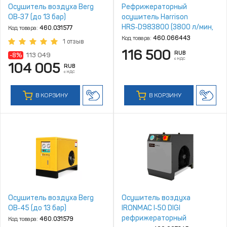
Осушитель воздуха Berg
Рефрижераторный
ОВ‑37 (до 13 бар)
осушитель Harrison
HRS‑D983800 (3800 л/мин,
Код товара:
460.031577
4‑10 бар)
Код товара:
460.066443
1 отзыв
116 500
RUB
-8%
113 049
с НДС
104 005
RUB
с НДС
В КОРЗИНУ
В КОРЗИНУ
Осушитель воздуха Berg
Осушитель воздуха
ОВ‑45 (до 13 бар)
IRONMAC I‑50 DIGI
рефрижераторный
Код товара:
460.031579