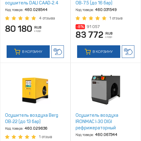
осушитель DALI CAAD‑2.4
ОВ‑7.5 (до 16 бар)
Код товара:
460.028544
Код товара:
460.031549
4 отзыва
1 отзыв
80 180
-8%
91 057
RUB
с НДС
83 772
RUB
с НДС
В КОРЗИНУ
В КОРЗИНУ
Осушитель воздуха Berg
Осушитель воздуха
ОВ‑22 (до 13 бар)
IRONMAC I‑30 DIGI
рефрижераторный
Код товара:
460.029636
Код товара:
460.067344
1 отзыв