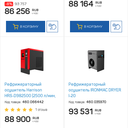
88 164
RUB
-8%
93 757
с НДС
86 256
RUB
с НДС
В КОРЗИНУ
В КОРЗИНУ
Рефрижераторный
Рефрижераторный
осушитель Harrison
осушитель IRONMAC DRYER
HRS‑D982500 (2500 л/мин,
I‑20
4‑10 бар)
Код товара:
460.066442
Код товара:
460.035970
93 531
1 отзыв
RUB
с НДС
88 900
RUB
с НДС