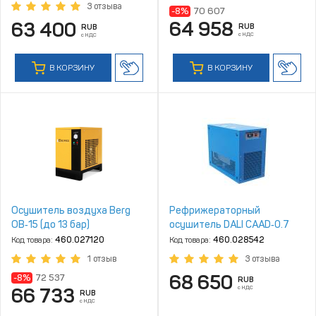
3 отзыва
-8%
70 607
64 958
63 400
RUB
RUB
с НДС
с НДС
В КОРЗИНУ
В КОРЗИНУ
Осушитель воздуха Berg
Рефрижераторный
ОВ‑15 (до 13 бар)
осушитель DALI CAAD‑0.7
Код товара:
460.027120
Код товара:
460.028542
1 отзыв
3 отзыва
68 650
-8%
72 537
RUB
с НДС
66 733
RUB
с НДС