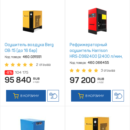
Осушитель воздуха Berg
Рефрижераторный
ОВ‑15 (до 16 бар)
осушитель Harrison
HRS‑D982400 (2400 л/мин,
Код товара:
460.031551
4‑16 бар)
Код товара:
460.066455
2 отзыва
3 отзыва
-8%
104 175
95 840
97 200
RUB
RUB
с НДС
с НДС
В КОРЗИНУ
В КОРЗИНУ