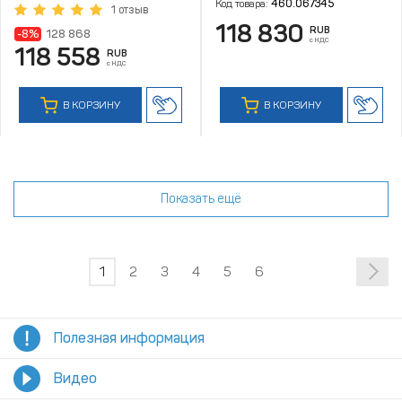
Код товара:
460.067345
1 отзыв
118 830
RUB
-8%
128 868
с НДС
118 558
RUB
с НДС
В КОРЗИНУ
В КОРЗИНУ
Показать ещё
1
2
3
4
5
6
Полезная информация
Видео