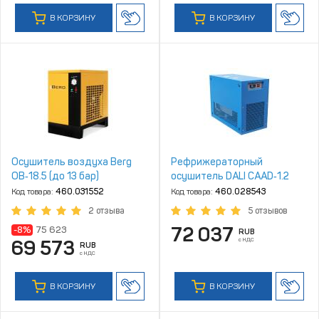
В КОРЗИНУ
В КОРЗИНУ
Осушитель воздуха Berg
Рефрижераторный
ОВ‑18.5 (до 13 бар)
осушитель DALI CAAD‑1.2
Код товара:
460.031552
Код товара:
460.028543
2 отзыва
5 отзывов
72 037
-8%
75 623
RUB
с НДС
69 573
RUB
с НДС
В КОРЗИНУ
В КОРЗИНУ