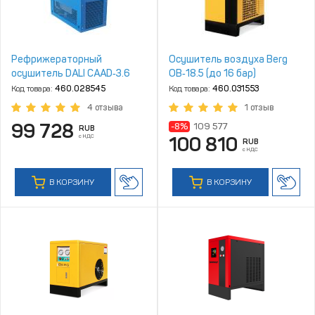
Рефрижераторный
Осушитель воздуха Berg
осушитель DALI CAAD‑3.6
ОВ‑18.5 (до 16 бар)
Код товара:
460.028545
Код товара:
460.031553
4 отзыва
1 отзыв
99 728
-8%
109 577
RUB
с НДС
100 810
RUB
с НДС
В КОРЗИНУ
В КОРЗИНУ