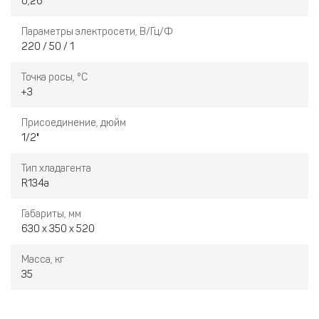
0,26
Параметры электросети, В/Гц/Ф
220 / 50 / 1
Точка росы, °C
+3
Присоединение, дюйм
1/2"
Тип хладагента
R134a
Габариты, мм
630 х 350 х 520
Масса, кг
35