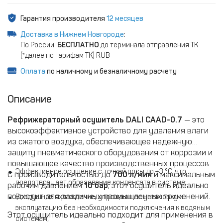
Гарантия производителя
12 месяцев
Доставка в Нижнем Новгороде
:
По России:
БЕСПЛАТНО
до терминала отправления ТК
(*далее по тарифам ТК) RUB
Оплата
по наличному и безналичному расчету
Описание
Рефрижераторный осушитель DALI CAAD-0.7
— это
высокоэффективное устройство для удаления влаги
из сжатого воздуха, обеспечивающее надежную
защиту пневматического оборудования от коррозии и
повышающее качество производственных процессов.
Эффективное осушение с точкой росы до +3 °C, что
С производительностью до
700 л/мин
и максимальным
предотвращает образование конденсата в системе;
рабочим давлением
10 бар
, этот осушитель идеально
подходит для различных промышленных применений.
Воздушное охлаждение, упрощающее установку и
эксплуатацию без необходимости подключения к водяным
Этот осушитель идеально подходит для применения в
системам;