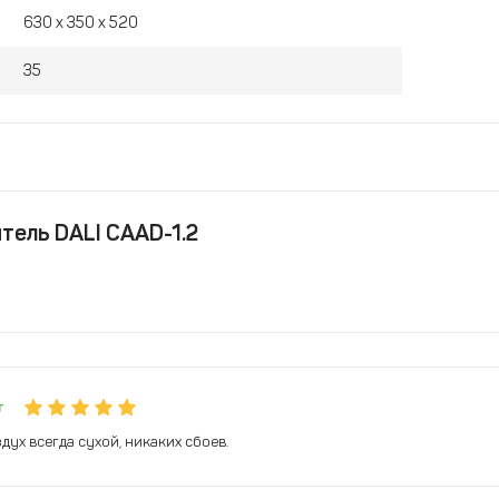
630 х 350 х 520
35
ель DALI CAAD-1.2
т
ух всегда сухой, никаких сбоев.