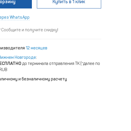
корзину
Купить
в 1 клик
ерез WhatsApp
Сообщите и получите скидку!
роизводителя
12 месяцев
Нижнем Новгороде
:
ЕСПЛАТНО
до терминала отправления ТК (*далее по
 RUB
аличному и безналичному расчету