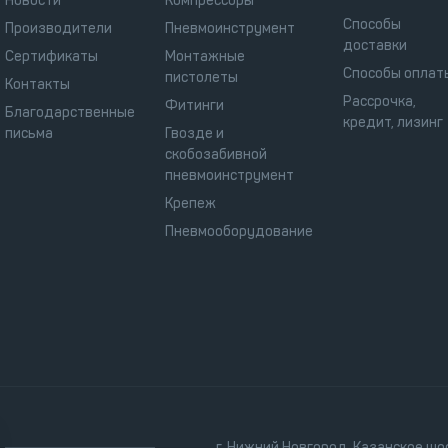
Новости
Компрессоры
Способы
Производители
Пневмоинструмент
доставки
Сертификаты
Монтажные
Способы оплат
пистолеты
Контакты
Рассрочка,
Фитинги
Благодарственные
кредит, лизинг
письма
Гвозде и
скобозабивной
пневмоинструмент
Крепеж
Пневмооборудование
г. Нижний Новгород, Казанское шос