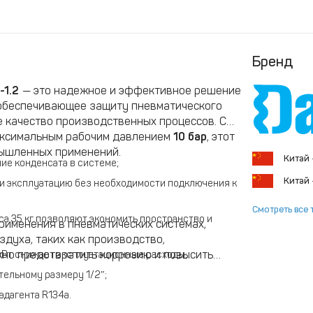
Бренд
-1.2
— это надежное и эффективное решение
 обеспечивающее защиту пневматического
 качество производственных процессов. С
ксимальным рабочим давлением
10 бар
, этот
мышленных применений.
Китай
ние конденсата в системе;
Китай
и эксплуатацию без необходимости подключения к
Смотреть все 
а 35 кг позволяют экономить пространство и
рименения в пневматических системах,
духа, таких как производство,
ажно предотвратить коррозию и повысить
кВт снижает эксплуатационные расходы;
ельному размеру 1/2″;
адагента R134a.