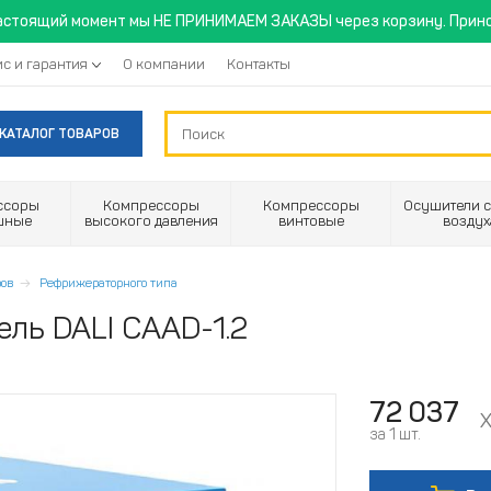
астоящий момент мы НЕ ПРИНИМАЕМ ЗАКАЗЫ через корзину. Прино
с и гарантия
О компании
Контакты
КАТАЛОГ ТОВАРОВ
ссоры
Компрессоры
Компрессоры
Осушители с
шные
высокого давления
винтовые
воздух
ов
Рефрижераторного типа
ль DALI CAAD-1.2
72 037
за 1 шт.