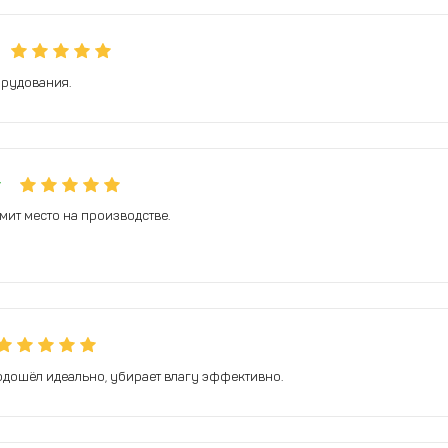
орудования.
т
мит место на производстве.
дошёл идеально, убирает влагу эффективно.