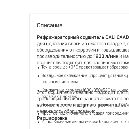
Описание
Рефрижераторный осушитель DALI CAAD
для удаления влаги из сжатого воздуха,
оборудования от коррозии и повышающее
производительностью до
1200 л/мин
и ма
осушитель подходит для различных про
Точка росы до +3 °C предотвращает образова
Воздушное охлаждение упрощает установку 
водяным системам;
Компактные размеры (630×350×520 мм) и масс
Этот осушитель идеально подходит для п
облегчают монтаж;
требующих высокого качества сжатого воз
автомастерские и другие отрасли, где в
Низкое энергопотребление — мощность 0,37 
надежность оборудования.
Простое подключение благодаря присоединит
Расшифровка
Использование экологически безопасного хл