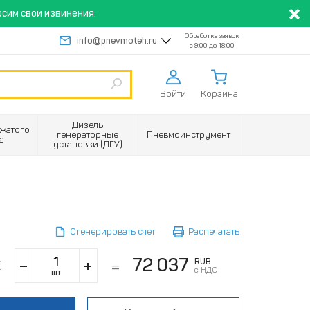
сим свои извинения.
Обработка заявок
info@pnevmoteh.ru
с 9:00 до 18:00
Войти
Корзина
Дизель
жатого
генераторные
Пневмоинструмент
а
установки (ДГУ)
Сгенерировать счет
Распечатать
72 037
RUB
с НДС
шт