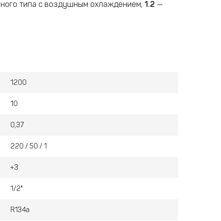
ного типа с воздушным охлаждением;
1.2
—
1200
10
0,37
220 / 50 / 1
+3
1/2"
R134a