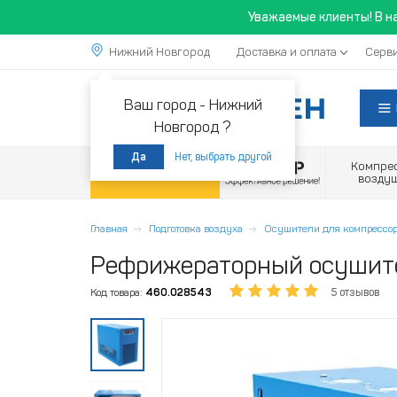
Уважаемые клиенты! В н
Нижний Новгород
Доставка и оплата
Серви
Ваш город -
Нижний
Новгород ?
Нет, выбрать другой
Да
Компре
Акции
возду
Главная
Подготовка воздуха
Осушители для компрессор
Рефрижераторный осушите
Код товара:
460.028543
5 отзывов