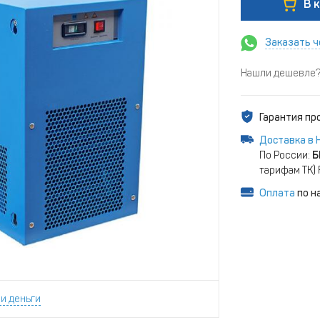
В 
Заказать ч
Нашли дешевле? 
Гарантия п
Доставка в 
По России:
Б
тарифам ТК)
Оплата
по н
и деньги