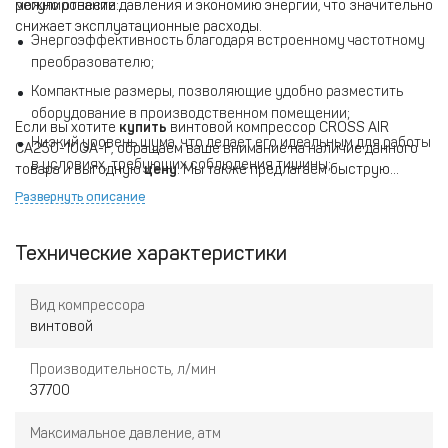
регулирование давления и экономию энергии, что значительно
можно отнести:
снижает эксплуатационные расходы.
Энергоэффективность благодаря встроенному частотному
преобразователю;
Компактные размеры, позволяющие удобно разместить
оборудование в производственном помещении;
Если вы хотите
купить
винтовой компрессор CROSS AIR
Низкий уровень шума, что делает его идеальным для работы
CA250-10GA-F, обращаем ваше внимание на наличие данного
в условиях, требующих соблюдения тишины;
товара и выгодную
цену
. Мы также предлагаем быструю
доставку
прямо до вашего предприятия, что сделает
Долговечность и надежность, обеспечиваемая
Развернуть описание
приобретение данного оборудования максимально
качественными материалами и продуманной конструкцией;
комфортным и удобным для вас.
Простой в эксплуатации и обслуживании, что снижает
Технические характеристики
затраты на техническое обслуживание.
Вид компрессора
винтовой
Производительность, л/мин
37700
Максимальное давление, атм