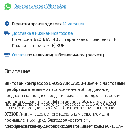
Заказать через WhatsApp
Гарантия производителя
12 месяцев
Доставка в Нижнем Новгороде
:
По России:
БЕСПЛАТНО
до терминала отправления ТК
(*далее по тарифам ТК) RUB
Оплата
по наличному и безналичному расчету
Описание
Винтовой компрессор CROSS AIR CA250-10GA-F с частотным
преобразователем
— это современное оборудование,
предназначенное для создания сжатого воздуха с высоким
уровнем надежности и эффективности. Этот компрессор
Преимущества винтового компрессора CROSS AIR CA250-
отличается мощностью 250 кВт и производительностью
37700 л/мин, что делает его идеальным решением для
10GA-F
промышленных нужд. Благодаря частотному
преобразователю, компрессор обеспечивает точное
К основным преимуществам модели CROSS AIR CA250-10GA-F