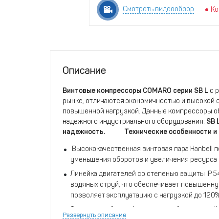
Смотреть видеообзор
Ко
Описание
Винтовые компрессоры COMARO серии SB L
с 
рынке, отличаются экономичностью и высокой 
повышенной нагрузкой. Данные компрессоры о
надежного индустриального оборудования.
SB 
надежность.
Технические особенности и
Высококачественная винтовая пара Hanbell п
уменьшения оборотов и увеличения ресурса 
Линейка двигателей со степенью защиты IP 54
водяных струй, что обеспечивает повышенну
позволяет эксплуатацию с нагрузкой до 120%
Электронный русифицированный сенсорный б
Развернуть описание