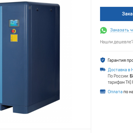
Зака
Заказать ч
Нашли дешевле? 
Гарантия п
Доставка в 
По России:
Б
тарифам ТК)
Оплата
по н