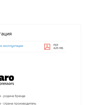
тация
PDF
по эксплуатации
4.25 МБ
я
- родина бренда
я
- страна производитель