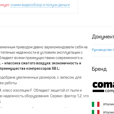
нкурс
сними видеообзор и получи деньги
Докумен
ременным приводом давно зарекомендовали себя на
Руководство 
степенью надежности в условиях эксплуатации с
бладают всеми преимуществами современного и
L – классика сжатого воздуха: экономичность и
Бренд
 преимущества компрессоров SB
L:
одобрана увеличенных размеров, с запасом, для
ее работы.
, класс изоляции F. Обладает защитой от пыли и
ю надежность оборудования. Сервис-фактор 1,2, что
.
Итали
лок управления обеспечивает полный контроль
Итали