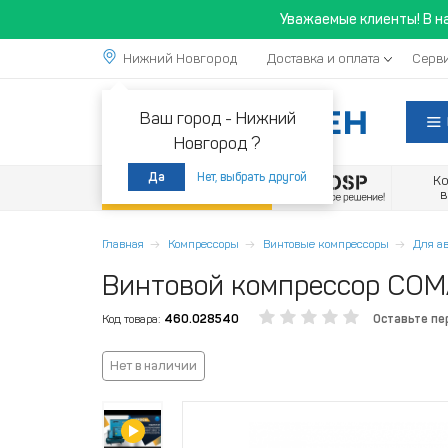
Уважаемые клиенты! В н
Нижний Новгород
Доставка и оплата
Серви
Ваш город -
Нижний
Новгород ?
Нет, выбрать другой
Да
К
Акции
Главная
Компрессоры
Винтовые компрессоры
Для а
Винтовой компрессор COMA
Код товара:
460.028540
Оставьте пе
Нет в наличии