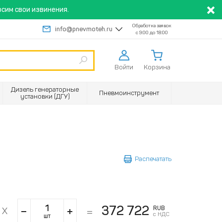
сим свои извинения.
Обработка заявок
info@pnevmoteh.ru
с 9:00 до 18:00
Войти
Корзина
Дизель генераторные
Пневмоинструмент
установки (ДГУ)
Распечатать
372 722
RUB
с НДС
шт