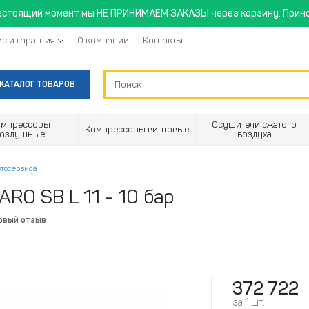
астоящий момент мы НЕ ПРИНИМАЕМ ЗАКАЗЫ через корзину. Прино
с и гарантия
О компании
Контакты
КАТАЛОГ ТОВАРОВ
омпрессоры
Осушители сжатого
Компрессоры винтовые
воздушные
воздуха
втосервиса
RO SB L 11 - 10 бар
рвый отзыв
372 722
за 1 шт.