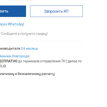
зать
Запросить КП
ерез WhatsApp
Сообщите и получите скидку!
роизводителя
24 месяца
Нижнем Новгороде
:
ЕСПЛАТНО
до терминала отправления ТК (*далее по
 RUB
аличному и безналичному расчету