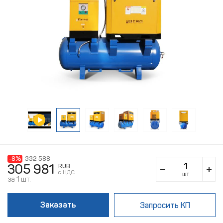
-8%
332 588
305 981
RUB
c НДС
шт
за 1 шт.
Заказать
Запросить КП