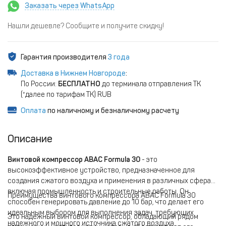
Заказать через WhatsApp
Нашли дешевле? Сообщите и получите скидку!
Гарантия производителя
3 года
Доставка в Нижнем Новгороде
:
По России:
БЕСПЛАТНО
до терминала отправления ТК
(*далее по тарифам ТК) RUB
Оплата
по наличному и безналичному расчету
Описание
Винтовой компрессор ABAC Formula 30
- это
высокоэффективное устройство, предназначенное для
создания сжатого воздуха и применения в различных сферах,
включая промышленность и строительные работы. Он
Преимущества винтового компрессора ABAC Formula 30
способен генерировать давление до 10 бар, что делает его
идеальным выбором для выполнения задач, требующих
Это надежный винтовой компрессор, обладающий рядом
надежного и мощного источника сжатого воздуха.