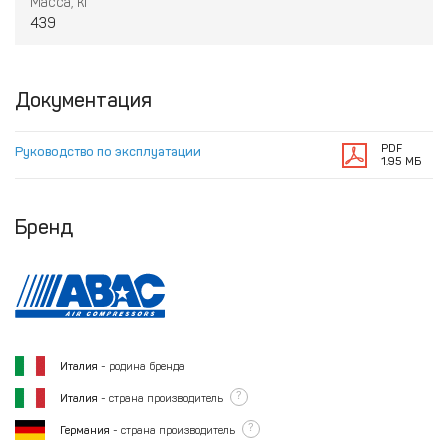
Масса, кг
439
Документация
PDF
Руководство по эксплуатации
1.95 МБ
Бренд
Италия
- родина бренда
?
Италия
- страна производитель
?
Германия
- страна производитель