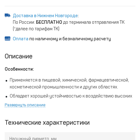
Доставка в Нижнем Новгороде
:
По России:
БЕСПЛАТНО
до терминала отправления ТК
(*далее по тарифам ТК)
Оплата
по наличному и безналичному расчету
Описание
Особенности:
Применяется в пищевой, химической, фармацевтической,
косметической промышленности и других областях.
Обладает хорошей устойчивостью к воздействию высоких
температур, давления, химически агрессивных веществ и
Развернуть описание
не подвержен воздействию окружающей среды.
Исключительно гладкая поверхность PTFE исключает
Технические характеристики
налипание микробов, активных и загрязняющих веществ,
что позволяет проводить быструю мойку.
Наружный диаметр, мм