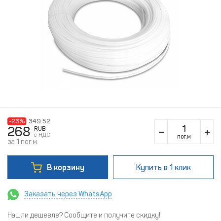
-23%
349.52
268
RUB
c НДС
пог.м
за 1 пог.м.
В корзину
Купить
в 1 клик
Заказать через WhatsApp
Нашли дешевле? Сообщите и получите скидку!