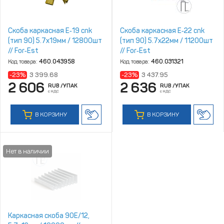
Скоба каркасная E‑19 cnk
Скоба каркасная E‑22 cnk
(тип 90) 5.7x19мм / 12800шт
(тип 90) 5.7x22мм / 11200шт
// For‑Est
// For‑Est
Код товара:
460.043958
Код товара:
460.031321
-23%
3 399.68
-23%
3 437.95
2 606
2 636
RUB
/УПАК
RUB
/УПАК
с НДС
с НДС
В КОРЗИНУ
В КОРЗИНУ
Каркасная скоба 90Е/12,