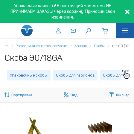
Уважаемые клиенты! В настоящий момент мы НЕ
ПРИНИМАЕМ ЗАКАЗЫ через корзину. Приносим свои
извинения.
авная
Расходники, оснастка, запчасти
Крепеж
Скобы
тип 90 (190/E
Скоба 90/18GA
Упаковочные скобы
Скобы для габионов
Скобы для парк
Сортировка
Вид
Фильтр