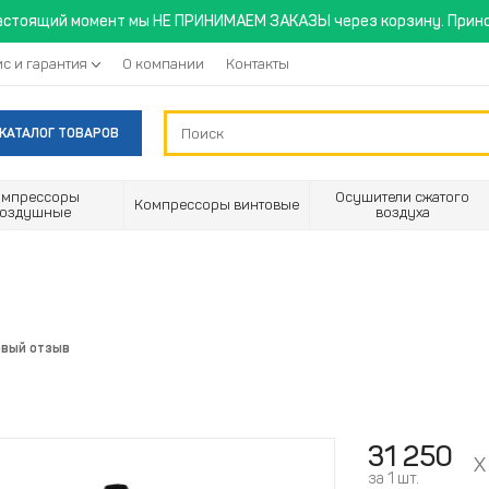
астоящий момент мы НЕ ПРИНИМАЕМ ЗАКАЗЫ через корзину. Прино
с и гарантия
О компании
Контакты
КАТАЛОГ ТОВАРОВ
омпрессоры
Осушители сжатого
Компрессоры винтовые
воздушные
воздуха
рвый отзыв
31 250
за 1 шт.