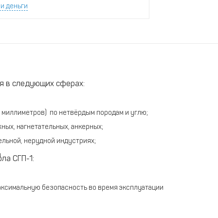
и деньги
я в следующих сферах:
2 миллиметров) по нетвёрдым породам и углю;
ных, нагнетательных, анкерных;
льной, нерудной индустриях;
и
ла СГП-1:
максимальную безопасность во время эксплуатации