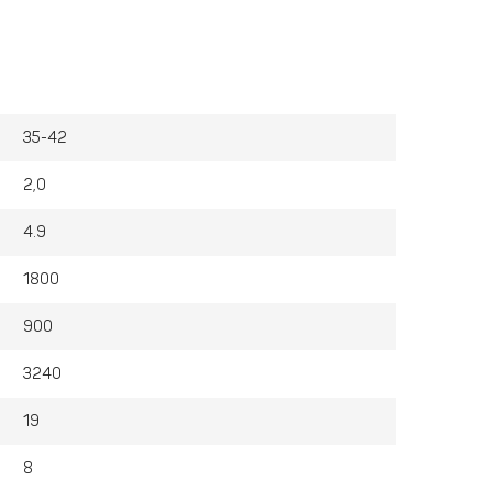
шения скоростного режима прохождения шпуров;
35-42
2,0
4.9
1800
900
3240
19
8