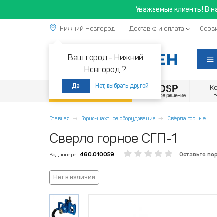
Уважаемые клиенты! В н
Нижний Новгород
Доставка и оплата
Серви
Ваш город -
Нижний
Новгород ?
Нет, выбрать другой
Да
К
Акции
Главная
Горно-шахтное оборудование
Свёрла горные
Сверло горное СГП-1
Код товара:
460.010059
Оставьте пе
Нет в наличии