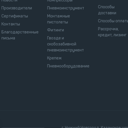
Новости
Компрессоры
Способы
Производители
Пневмоинструмент
доставки
Сертификаты
Монтажные
Способы оплат
пистолеты
Контакты
Рассрочка,
Фитинги
Благодарственные
кредит, лизинг
письма
Гвозде и
скобозабивной
пневмоинструмент
Крепеж
Пневмооборудование
г. Нижний Новгород, Казанское шос