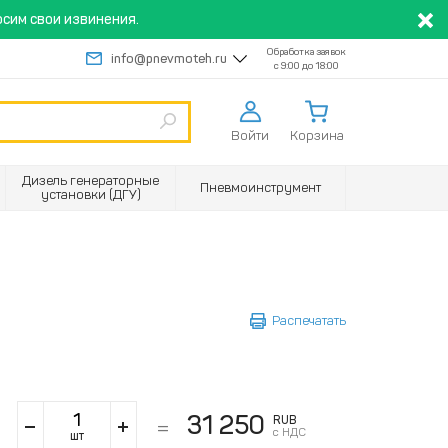
сим свои извинения.
Обработка заявок
info@pnevmoteh.ru
с 9:00 до 18:00
Войти
Корзина
Дизель генераторные
Пневмоинструмент
установки (ДГУ)
Распечатать
31 250
RUB
с НДС
шт