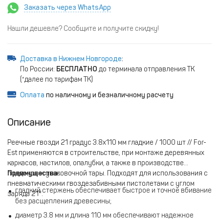
Заказать через WhatsApp
Нашли дешевле? Сообщите и получите скидку!
Доставка в Нижнем Новгороде
:
По России:
БЕСПЛАТНО
до терминала отправления ТК
(*далее по тарифам ТК)
Оплата
по наличному и безналичному расчету
Описание
Реечные гвозди 21 градус 3.8x110 мм гладкие / 1000 шт // For-
Est применяются в строительстве, при монтаже деревянных
каркасов, настилов, опалубки, а также в производстве
поддонов и упаковочной тары. Подходят для использования с
Преимущества:
пневматическими гвоздезабивными пистолетами с углом
гладкий стержень обеспечивает быстрое и точное вбивание
заряда 21°.
без расщепления древесины;
диаметр 3.8 мм и длина 110 мм обеспечивают надежное