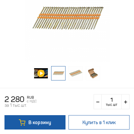
2 280
RUB
c НДС
тыс.шт
за 1 тыс.шт.
В корзину
Купить
в 1 клик