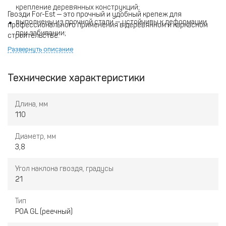
крепление деревянных конструкций;
Гвозди For-Est — это прочный и удобный крепеж для
выполнены из прочной стали — устойчивы к деформации
профессионального применения в деревянном и каркасном
при забивании;
строительстве.
подходят для большинства профессиональных
Развернуть описание
пневматических пистолетов под углом 21°;
упаковка 1000 шт удобна для серийных монтажных и
Технические характеристики
строительных работ.
Длина, мм
110
Диаметр, мм
3,8
Угол наклона гвоздя, градусы
21
Тип
P0A GL (реечный)