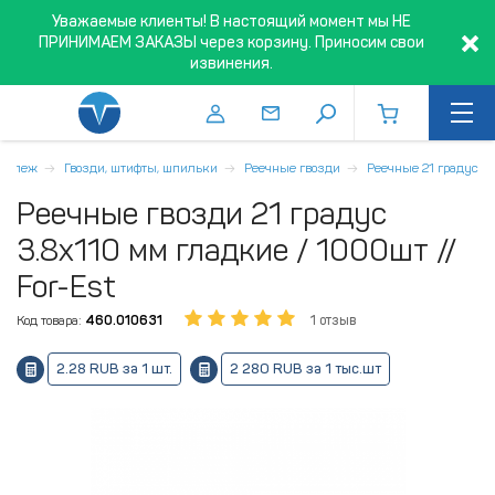
Уважаемые клиенты! В настоящий момент мы НЕ
ПРИНИМАЕМ ЗАКАЗЫ через корзину. Приносим свои
извинения.
репеж
Гвозди, штифты, шпильки
Реечные гвозди
Реечные 21 градус
Реечные гвозди 21 градус
3.8x110 мм гладкие / 1000шт //
For-Est
Код товара:
460.010631
1 отзыв
2.28 RUB за 1 шт.
2 280 RUB за 1 тыс.шт