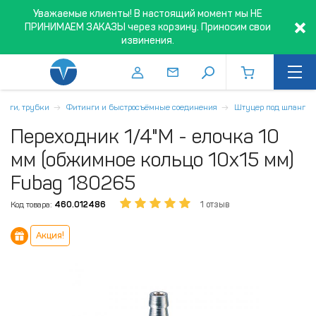
Уважаемые клиенты! В настоящий момент мы НЕ
ПРИНИМАЕМ ЗАКАЗЫ через корзину. Приносим свои
извинения.
ланги, трубки
Фитинги и быстросъёмные соединения
Штуцер под шланг
Переходник 1/4"M - елочка 10
мм (обжимное кольцо 10х15 мм)
Fubag 180265
Код товара:
460.012486
1 отзыв
Акция!