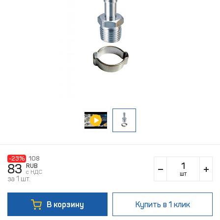
-23%
108
83
RUB
c НДС
шт
за 1 шт.
В корзину
Купить
в 1 клик