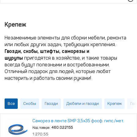
Крепеж
Незаменимые элементы для сборки мебели, ремонта
или любых других задач, требующих крепления.
Гвозди, скобы, штифты, саморезы и
шурупы
пригодятся в хозяйстве, и такие товары
всегда будут полезными и востребованными.
Отличный подарок для людей, которые любят
мастерить и работать своими руками!
Все
Скобы
Гвозди
Дюбели и гвозди
Крепеж
Гво
Саморез в ленте SMP 3,5х35 фосф. гипс./мет.
Код товара:
460.022155
1 270.55