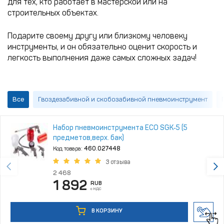
для тех, кто работает в мастерской или на
строительных объектах.
Подарите своему другу или близкому человеку
инструменты, и он обязательно оценит скорость и
легкость выполнения даже самых сложных задач!
Все
Гвоздезабивной и скобозабивной пневмоинструмент
Набор пневмоинструмента ECO SGK‑5 (5
предметов,верх. бак)
Код товара:
460.027448
3 отзыва
2 468
1 892
RUB
с НДС
В КОРЗИНУ