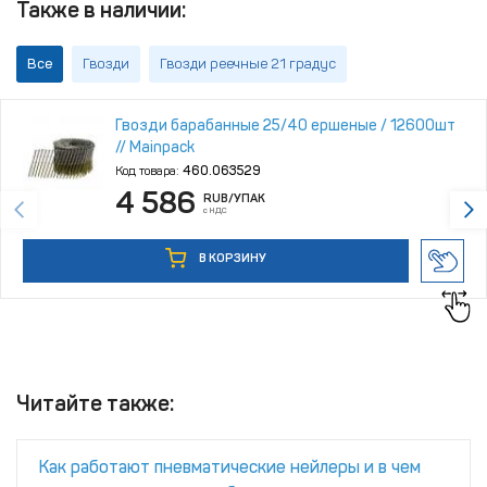
Также в наличии:
Все
Гвозди
Гвозди реечные 21 градус
Гвозди барабанные 25/40 ершеные / 12600шт
// Mainpack
Код товара:
460.063529
4 586
RUB
/УПАК
с НДС
В КОРЗИНУ
Читайте также:
Как работают пневматические нейлеры и в чем