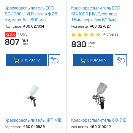
Краскораспылитель ECO
Краскораспылитель ECO
SG‑1000 (HVLP, сопло ф 2.5
SG‑1000 (HVLP, сопло ф
мм, верх. бак 600 мл)
1.5мм, верх. бак 600мл)
(SG‑1000H25U)
(SG‑1000H15U)
Код товара:
460.027634
Код товара:
460.027627
-23%
1 053
4 отзыва
807
RUB
830
RUB
с НДС
с НДС
В КОРЗИНУ
В КОРЗИНУ
Краскораспылитель КРП 41В
Краскораспылитель СО‑71B
Код товара:
460.043929
Код товара:
460.010042