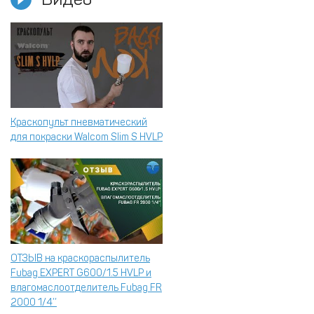
Краскопульт пневматический
для покраски Walcom Slim S HVLP
ОТЗЫВ на краскораспылитель
Fubag EXPERT G600/1.5 HVLP и
влагомаслоотделитель Fubag FR
2000 1/4’’