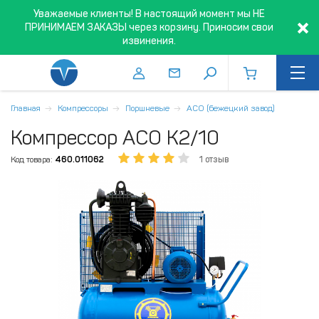
Уважаемые клиенты! В настоящий момент мы НЕ
ПРИНИМАЕМ ЗАКАЗЫ через корзину. Приносим свои
извинения.
Главная
Компрессоры
Поршневые
АСО (бежецкий завод)
Компрессор АСО К2/10
Код товара:
460.011062
1 отзыв