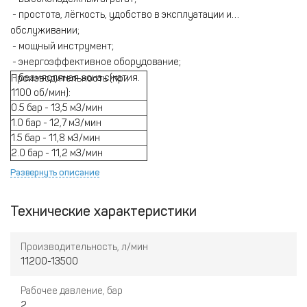
- простота, лёгкость, удобство в эксплуатации и
обслуживании;
- мощный инструмент;
- энергоэффективное оборудование;
- безмясляная зона сжатия.
Производительность (при
1100 об/мин):
0.5 бар - 13,5 м3/мин
1.0 бар - 12,7 м3/мин
1.5 бар - 11,8 м3/мин
2.0 бар - 11,2 м3/мин
Развернуть описание
Технические характеристики
Производительность, л/мин
11200-13500
Рабочее давление, бар
2