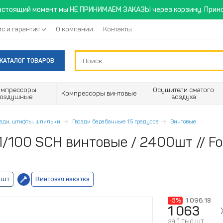
астоящий момент мы НЕ ПРИНИМАЕМ ЗАКАЗЫ через корзину. Прино
с и гарантия
О компании
Контакты
КАТАЛОГ ТОВАРОВ
омпрессоры
Осушители сжатого
Компрессоры винтовые
воздушные
воздуха
озди, штифты, шпильки
Гвозди барабанные 15 градусов
Винтовые
/100 SCH винтовые / 2400шт // Fo
.шт
Винтовая накатка
-3%
1 096.18
1 063
за 1 тыс.шт.