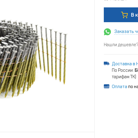
В 
Заказать ч
Нашли дешевле? 
Доставка в 
По России:
Б
тарифам ТК)
Оплата
по н