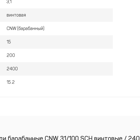
3,1
винтовая
CNW (барабанный)
15
200
2400
15.2
ди барабанные CNW 31/100 SCH винтовые / 2400