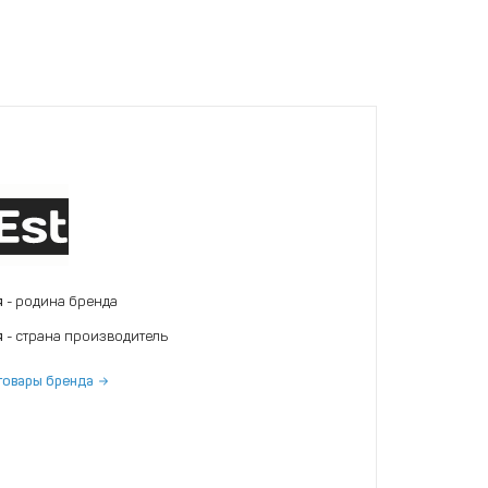
я
- родина бренда
я
- страна производитель
товары бренда