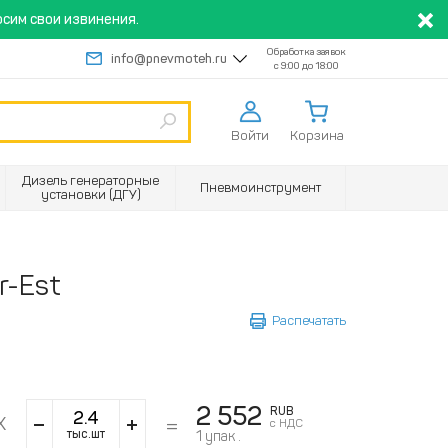
сим свои извинения.
Обработка заявок
info@pnevmoteh.ru
с 9:00 до 18:00
Войти
Корзина
Дизель генераторные
Пневмоинструмент
установки (ДГУ)
r-Est
Распечатать
2 552
RUB
с НДС
тыс.шт
1
упак .