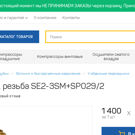
астоящий момент мы НЕ ПРИНИМАЕМ ЗАКАЗЫ через корзину. Прино
с и гарантия
О компании
Контакты
КАТАЛОГ ТОВАРОВ
омпрессоры
Осушители сжатого
Компрессоры винтовые
воздушные
воздуха
трубки
Фитинги и быстросъёмные соединения
Y-образные переходники
. резьба SE2-3SM+SP029/2
ервый отзыв
1 400
за 1 шт.
В 