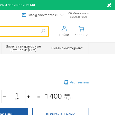
сим свои извинения.
Обработка заявок
info@pnevmoteh.ru
с 9:00 до 18:00
Войти
Корзина
Дизель генераторные
Пневмоинструмент
установки (ДГУ)
Распечатать
1 400
RUB
с НДС
шт
корзину
Купить
в 1 клик