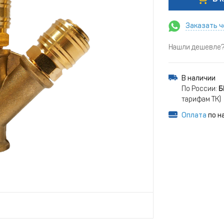
Заказать ч
Нашли дешевле? 
В наличии
По России:
Б
тарифам ТК)
Оплата
по н