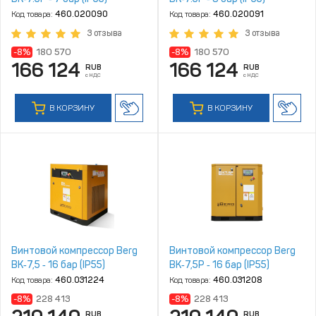
Код товара:
460.020090
Код товара:
460.020091
3 отзыва
3 отзыва
-8%
180 570
-8%
180 570
166 124
166 124
RUB
RUB
с НДС
с НДС
В КОРЗИНУ
В КОРЗИНУ
Винтовой компрессор Berg
Винтовой компрессор Berg
ВК‑7,5 ‑ 16 бар (IP55)
ВК‑7,5Р ‑ 16 бар (IP55)
Код товара:
460.031224
Код товара:
460.031208
-8%
228 413
-8%
228 413
RUB
RUB