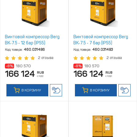
Винтовой компрессор Berg
Винтовой компрессор Berg
ВК‑7.5 ‑ 12 бар (IP55)
ВК‑7.5 ‑ 7 бар (IP55)
Код товара:
460.031486
Код товара:
460.031483
2 отзыва
2 отзыва
-8%
180 570
-8%
180 570
166 124
166 124
RUB
RUB
с НДС
с НДС
В КОРЗИНУ
В КОРЗИНУ