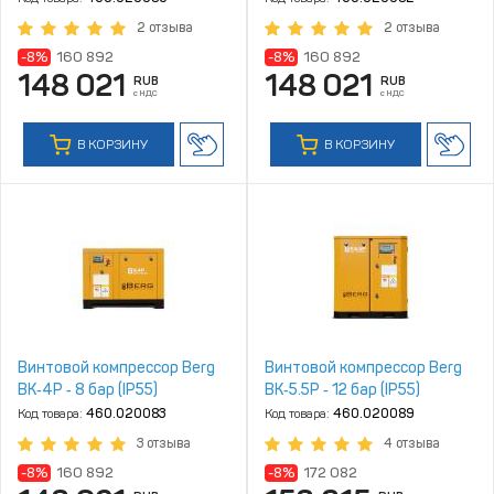
2 отзыва
2 отзыва
-8%
160 892
-8%
160 892
148 021
148 021
RUB
RUB
с НДС
с НДС
В КОРЗИНУ
В КОРЗИНУ
Винтовой компрессор Berg
Винтовой компрессор Berg
ВК‑4Р ‑ 8 бар (IP55)
ВК‑5.5Р ‑ 12 бар (IP55)
Код товара:
460.020083
Код товара:
460.020089
3 отзыва
4 отзыва
-8%
160 892
-8%
172 082