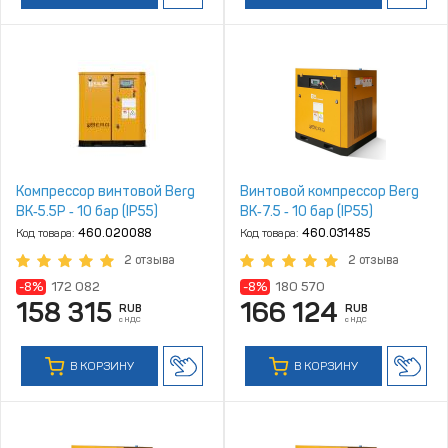
Компрессор винтовой Berg
Винтовой компрессор Berg
ВК‑5.5Р ‑ 10 бар (IP55)
ВК‑7.5 ‑ 10 бар (IP55)
Код товара:
460.020088
Код товара:
460.031485
2 отзыва
2 отзыва
-8%
172 082
-8%
180 570
158 315
166 124
RUB
RUB
с НДС
с НДС
В КОРЗИНУ
В КОРЗИНУ