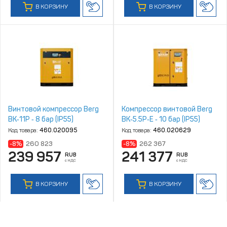
В КОРЗИНУ
В КОРЗИНУ
Винтовой компрессор Berg
Компрессор винтовой Berg
ВК‑11Р ‑ 8 бар (IP55)
ВК‑5.5Р‑Е ‑ 10 бар (IP55)
Код товара:
460.020095
Код товара:
460.020629
-8%
260 823
-8%
262 367
239 957
241 377
RUB
RUB
с НДС
с НДС
В КОРЗИНУ
В КОРЗИНУ