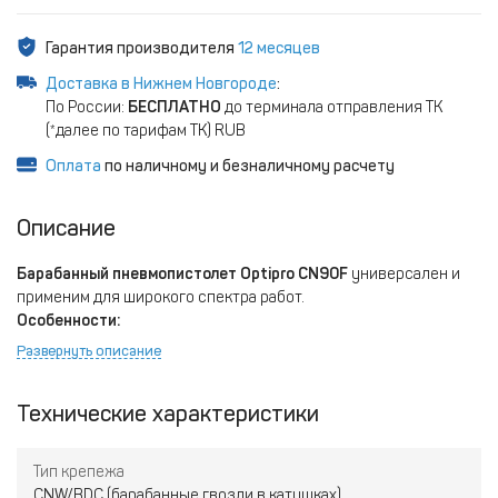
Гарантия производителя
12 месяцев
Доставка в Нижнем Новгороде
:
По России:
БЕСПЛАТНО
до терминала отправления ТК
(*далее по тарифам ТК) RUB
Оплата
по наличному и безналичному расчету
Описание
Барабанный пневмопистолет Optipro CN90F
универсален и
применим для широкого спектра работ.
Особенности:
Развернуть описание
Имеет регулировку глубины забивания гвоздя и
переключатель режимов работы (пистолет/молоток)
Технические характеристики
Удобная конструкция магазина позволяет сократить время
перезарядки инструмента.
Тип крепежа
CNW/BDC (барабанные гвозди в катушках)